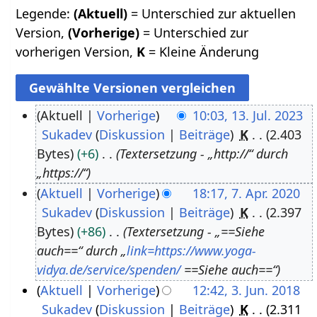
Legende:
(Aktuell)
= Unterschied zur aktuellen
Version,
(Vorherige)
= Unterschied zur
vorherigen Version,
K
= Kleine Änderung
Aktuell
Vorherige
10:03, 13. Jul. 2023
Sukadev
Diskussion
Beiträge
K
2.403
1
Bytes
+6
Textersetzung - „http://“ durch
3
„https://“
.
Aktuell
Vorherige
18:17, 7. Apr. 2020
J
Sukadev
Diskussion
Beiträge
K
2.397
7
u
Bytes
+86
Textersetzung - „==Siehe
.
l
auch==“ durch „
link=https://www.yoga-
A
i
vidya.de/service/spenden/
==Siehe auch==“
p
2
Aktuell
Vorherige
12:42, 3. Jun. 2018
r
0
Sukadev
Diskussion
Beiträge
K
2.311
3
i
2