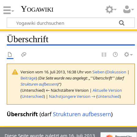
Yogawiki
Überschrift
Version vom 16. Juli 2013, 16:38 Uhr von
Sieben
(
Diskussion
|
Beiträge
)
(Die Seite wurde neu angelegt: „'''Überschrift''' (darf
Strukturen
aufbessern
)“)
(Unterschied) ← Nächstältere Version |
Aktuelle Version
(
Unterschied
) |
Nächstjüngere Version →
(
Unterschied
)
Überschrift
(darf
Strukturen
aufbessern
)
Diese Seite wurde zuletzt am 16. Juli 2013